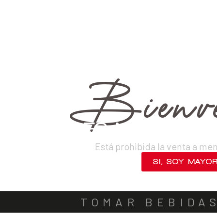
›
Vinos
›
Tintos
VINOS
DESTILADOS
CERVEZAS
LICORES
SAKES
ACOMPA
OUT OF STOCK
Bienve
¿ERES MAYOR DE
Está prohibida la venta a me
SI, SOY MAYO
NO, SALIR
TOMAR BEBIDA