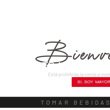
›
›
Destilados
Whiskys
›
Blended
VINOS
DESTILADOS
CERVEZAS
LICORES
SAKES
ACOMPA
OFERTA
Bienve
¿ERES MAYOR DE
Está prohibida la venta a me
SI, SOY MAYO
NO, SALIR
TOMAR BEBIDA