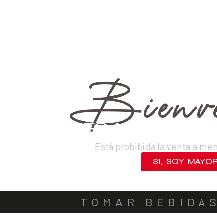
›
Vinos
›
Tintos
VINOS
DESTILADOS
CERVEZAS
LICORES
SAKES
ACOMPA
Bienve
¿ERES MAYOR DE
Está prohibida la venta a me
SI, SOY MAYO
NO, SALIR
TOMAR BEBIDA