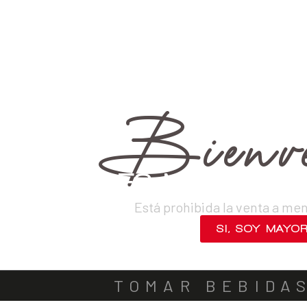
›
Vinos
›
Tintos
VINOS
DESTILADOS
CERVEZAS
LICORES
SAKES
ACOMPA
OUT OF STOCK
Bienve
¿ERES MAYOR DE
Está prohibida la venta a me
SI, SOY MAYO
NO, SALIR
TOMAR BEBIDA