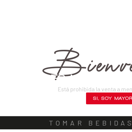
›
Vinos
›
Blancos
VINOS
DESTILADOS
CERVEZAS
LICORES
SAKES
ACOMPA
OUT OF STOCK
Bienve
¿ERES MAYOR DE
Está prohibida la venta a me
SI, SOY MAYO
NO, SALIR
TOMAR BEBIDA