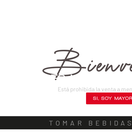
›
Vinos
›
Blancos
VINOS
DESTILADOS
CERVEZAS
LICORES
SAKES
ACOMPA
OUT OF STOCK
Bienve
¿ERES MAYOR DE
Está prohibida la venta a me
SI, SOY MAYO
NO, SALIR
TOMAR BEBIDA