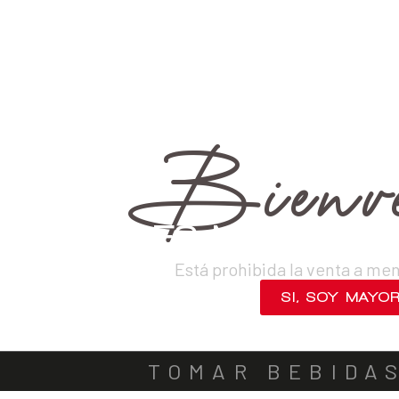
›
Vinos
›
Tintos
VINOS
DESTILADOS
CERVEZAS
LICORES
SAKES
ACOMPA
Bienve
¿ERES MAYOR DE
Está prohibida la venta a me
SI, SOY MAYO
NO, SALIR
TOMAR BEBIDA