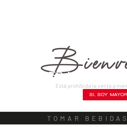
›
Vinos
›
Tintos
VINOS
DESTILADOS
CERVEZAS
LICORES
SAKES
ACOMPA
Bienve
¿ERES MAYOR DE
Está prohibida la venta a me
SI, SOY MAYO
NO, SALIR
TOMAR BEBIDA