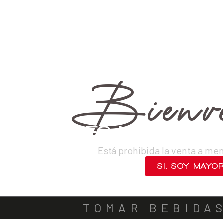
›
Vinos
›
Tintos
VINOS
DESTILADOS
CERVEZAS
LICORES
SAKES
ACOMPA
Bienve
¿ERES MAYOR DE
Está prohibida la venta a me
SI, SOY MAYO
NO, SALIR
TOMAR BEBIDA