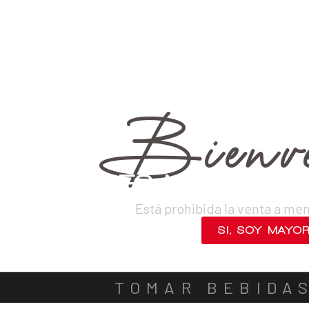
›
Vinos
›
Tintos
VINOS
DESTILADOS
CERVEZAS
LICORES
SAKES
ACOMPA
Bienve
¿ERES MAYOR DE
Está prohibida la venta a me
SI, SOY MAYO
NO, SALIR
TOMAR BEBIDA