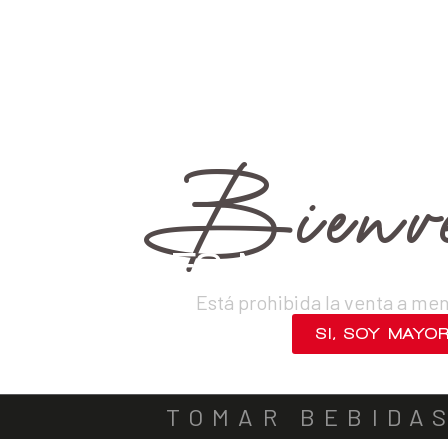
›
Vinos
›
Tintos
VINOS
DESTILADOS
CERVEZAS
LICORES
SAKES
ACOMPA
Bienve
¿ERES MAYOR DE
Está prohibida la venta a me
SI, SOY MAYO
NO, SALIR
TOMAR BEBIDA