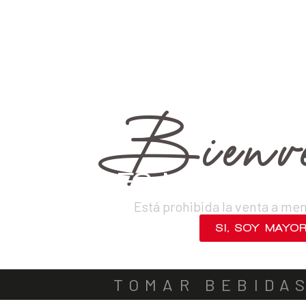
›
Vinos
›
Blancos
VINOS
DESTILADOS
CERVEZAS
LICORES
SAKES
ACOMPA
Bienve
¿ERES MAYOR DE
Está prohibida la venta a me
SI, SOY MAYO
NO, SALIR
TOMAR BEBIDA