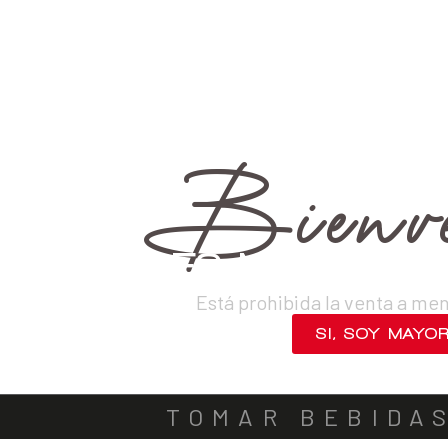
›
Vinos
›
Tintos
VINOS
DESTILADOS
CERVEZAS
LICORES
SAKES
ACOMPA
OUT OF STOCK
Bienve
¿ERES MAYOR DE
Está prohibida la venta a me
SI, SOY MAYO
NO, SALIR
TOMAR BEBIDA