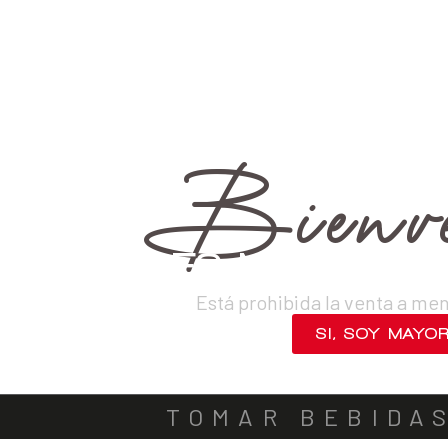
›
Vinos
›
Tintos
VINOS
DESTILADOS
CERVEZAS
LICORES
SAKES
ACOMPA
Bienve
¿ERES MAYOR DE
Está prohibida la venta a me
SI, SOY MAYO
NO, SALIR
TOMAR BEBIDA