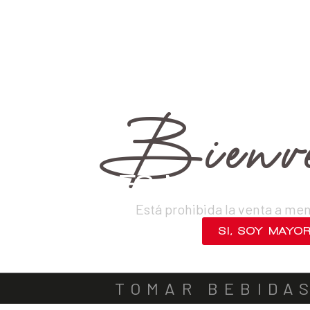
›
Otros
›
RTD
VINOS
DESTILADOS
CERVEZAS
LICORES
SAKES
ACOMPA
OUT OF STOCK
Bienve
¿ERES MAYOR DE
Está prohibida la venta a me
SI, SOY MAYO
NO, SALIR
TOMAR BEBIDA