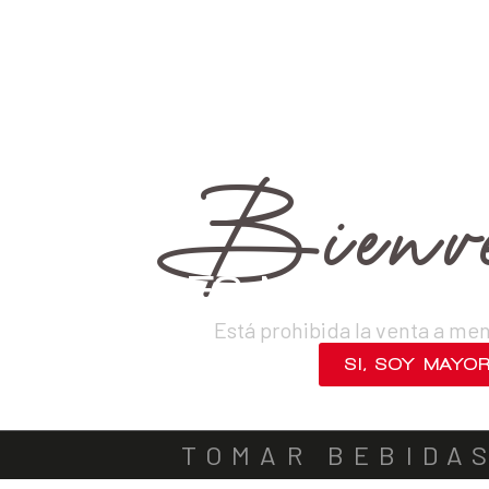
›
Destilados
›
Rones
›
Británico
VINOS
DESTILADOS
CERVEZAS
LICORES
SAKES
ACOMPA
Bienve
¿ERES MAYOR DE
Está prohibida la venta a me
SI, SOY MAYO
NO, SALIR
TOMAR BEBIDA