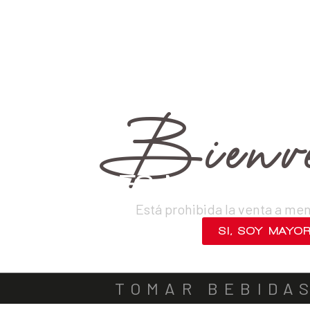
›
Destilados
›
Rones
›
Británico
VINOS
DESTILADOS
CERVEZAS
LICORES
SAKES
ACOMPA
Bienve
¿ERES MAYOR DE
Está prohibida la venta a me
SI, SOY MAYO
NO, SALIR
TOMAR BEBIDA