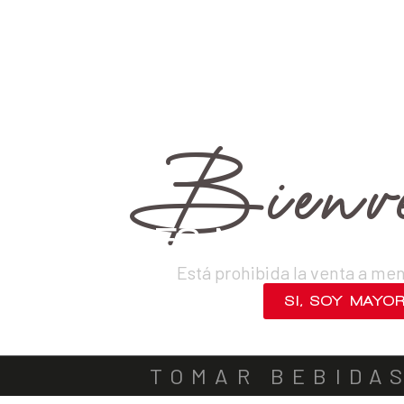
›
Destilados
›
Piscos
›
Mosto Verde
VINOS
DESTILADOS
CERVEZAS
LICORES
SAKES
ACOMPA
Bienve
¿ERES MAYOR DE
Está prohibida la venta a me
SI, SOY MAYO
NO, SALIR
TOMAR BEBIDA