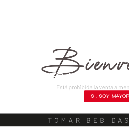
›
Destilados
›
Piscos
›
Puro
VINOS
DESTILADOS
CERVEZAS
LICORES
SAKES
ACOMPA
Bienve
¿ERES MAYOR DE
Está prohibida la venta a me
SI, SOY MAYO
NO, SALIR
TOMAR BEBIDA