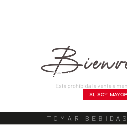
›
Destilados
›
Piscos
›
Puro
VINOS
DESTILADOS
CERVEZAS
LICORES
SAKES
ACOMPA
Bienve
¿ERES MAYOR DE
Está prohibida la venta a me
SI, SOY MAYO
NO, SALIR
TOMAR BEBIDA