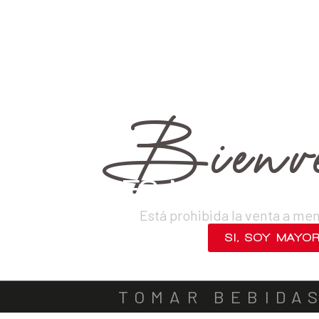
›
Destilados
›
Piscos
›
Puro
VINOS
DESTILADOS
CERVEZAS
LICORES
SAKES
ACOMPA
OUT OF STOCK
Bienve
¿ERES MAYOR DE
Está prohibida la venta a me
SI, SOY MAYO
NO, SALIR
TOMAR BEBIDA