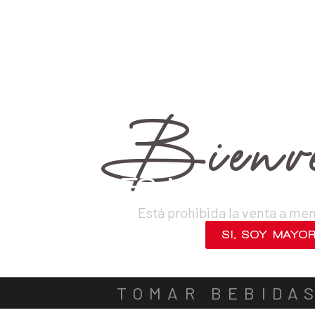
›
Destilados
›
Piscos
›
Mosto Verde
VINOS
DESTILADOS
CERVEZAS
LICORES
SAKES
ACOMPA
Bienve
¿ERES MAYOR DE
Está prohibida la venta a me
SI, SOY MAYO
NO, SALIR
TOMAR BEBIDA