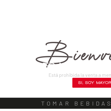
›
Destilados
›
Piscos
›
Puro
VINOS
DESTILADOS
CERVEZAS
LICORES
SAKES
ACOMPA
Bienve
¿ERES MAYOR DE
Está prohibida la venta a me
SI, SOY MAYO
NO, SALIR
TOMAR BEBIDA