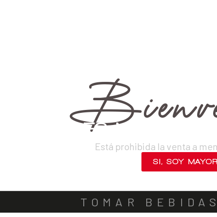
›
Destilados
›
Ginebras
›
Clásicas
VINOS
DESTILADOS
CERVEZAS
LICORES
SAKES
ACOMPA
Bienve
¿ERES MAYOR DE
Está prohibida la venta a me
SI, SOY MAYO
NO, SALIR
TOMAR BEBIDA