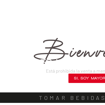
›
Otros
›
RTD
VINOS
DESTILADOS
CERVEZAS
LICORES
SAKES
ACOMPA
OUT OF STOCK
Bienve
¿ERES MAYOR DE
Está prohibida la venta a me
SI, SOY MAYO
NO, SALIR
TOMAR BEBIDA