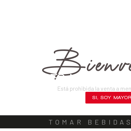
›
Licores
›
Otros licores
VINOS
DESTILADOS
CERVEZAS
LICORES
SAKES
ACOMPA
OUT OF STOCK
Bienve
¿ERES MAYOR DE
Está prohibida la venta a me
SI, SOY MAYO
NO, SALIR
TOMAR BEBIDA