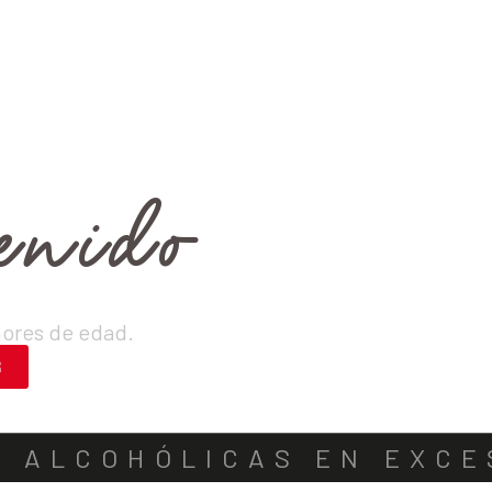
Inicia sesión
ÑAMIENTOS
OTROS
OFERTAS
PACKS Y COMBOS
nido
 18 AÑOS?
nores de edad.
R
S ALCOHÓLICAS EN EXCE