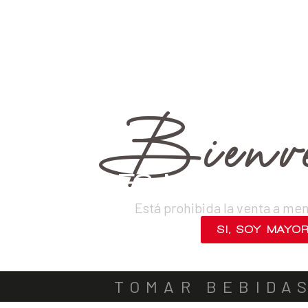
HONJOZO
VINOS
DESTILADOS
CERVEZAS
LICORES
SAKES
ACOMPA
Bienve
PRECIO
¿ERES MAYOR DE
Está prohibida la venta a me
PAÍS
SI, SOY MAYO
NO, SALIR
CATEGORÍAS
TOMAR BEBIDA